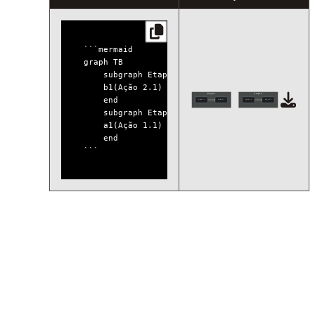
```mermaid

graph TB

    subgraph Etapa 2

    b1(Ação 2.1) --> b2(Ação 2.2)

Etapa 1
Etapa 2
    end

Ação 1.1
Ação 1.2
Ação 2.1
Ação 2.2
    subgraph Etapa 1

    a1(Ação 1.1) --> a2(Ação 1.2)

    end
