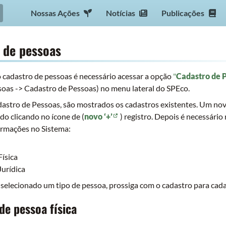
Nossas Ações
Notícias
Publicações
 de pessoas
 o cadastro de pessoas é necessário acessar a opção
"
Cadastro de 
soas -> Cadastro de Pessoas) no menu lateral do SPEco.
dastro de Pessoas, são mostrados os cadastros existentes. Um no
do clicando no ícone de (
novo ‘+’
) registro. Depois é necessário 
ormações no Sistema:
ísica
Jurídica
 selecionado um tipo de pessoa, prossiga com o cadastro para cada
de pessoa física