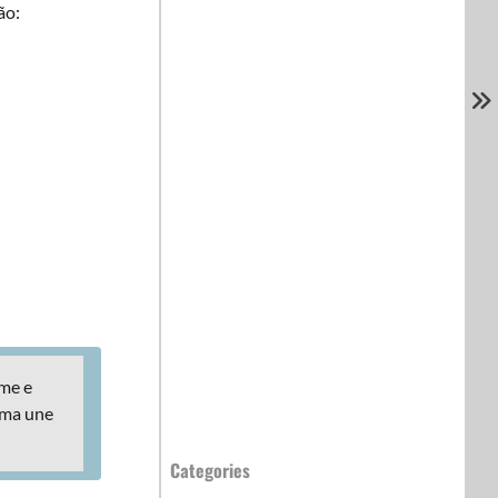
ão:
ome e
ema une
Categories