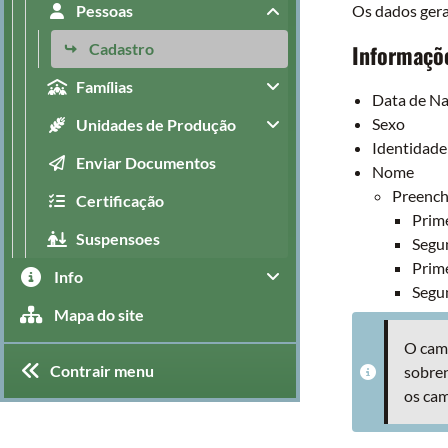
Pessoas
Os dados gera
Cadastro
Informaçõe
Famílias
Data de N
Sexo
Unidades de Produção
Identidade
Enviar Documentos
Nome
Preench
Certificação
Prim
Suspensoes
Segu
Prim
Info
Segu
Mapa do site
O camp
Contrair menu
sobren
os cam