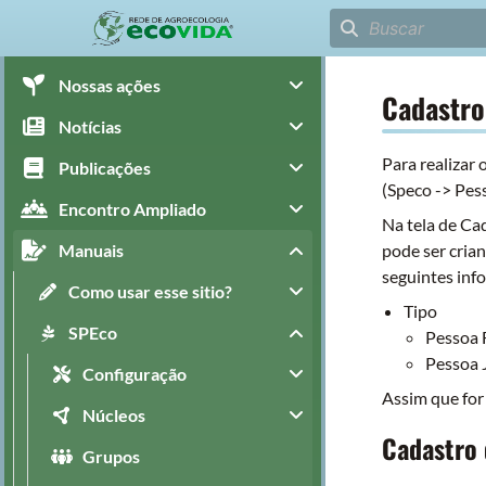
Nossas ações
Cadastro
Notícias
Para realizar
Publicações
(Speco -> Pes
Encontro Ampliado
Na tela de Ca
Manuais
pode ser crian
seguintes inf
Como usar esse sitio?
Tipo
SPEco
Pessoa F
Pessoa 
Configuração
Assim que for
Núcleos
Cadastro 
Grupos