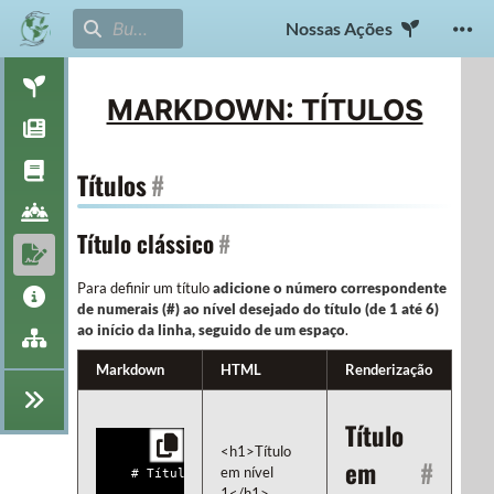
Nossas Ações
MARKDOWN: TÍTULOS
Títulos
#
Título clássico
#
Para definir um título
adicione o número correspondente
de numerais (#) ao nível desejado do título (de 1 até 6)
ao início da linha, seguido de um espaço
.
Markdown
HTML
Renderização
Título
<h1>Título 
em
#
em nível 
1</h1>