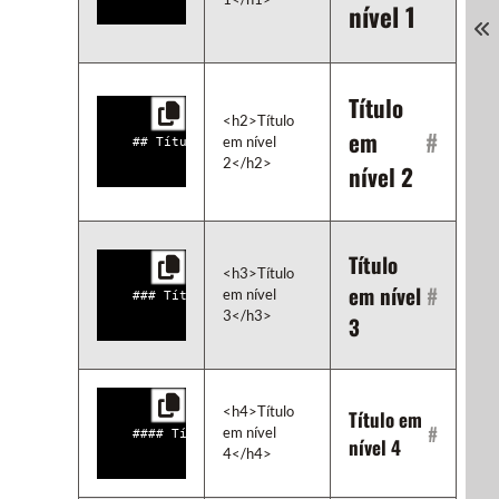
nível 1
Título
<h2>Título 
em
#
em nível 
2</h2>
nível 2
Título
<h3>Título 
em nível
#
em nível 
3</h3>
3
<h4>Título 
Título em
#
em nível 
nível 4
4</h4>