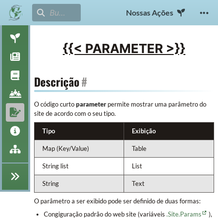
Nossas Ações
{{< PARAMETER >}}
Descrição
#
O código curto
parameter
permite mostrar uma parâmetro do
site de acordo com o seu tipo.
Tipo
Exibição
Map (Key/Value)
Table
String list
List
String
Text
O parâmetro a ser exibido pode ser definido de duas formas:
Congiguração padrão do web site (variáveis
.Site.Params
),