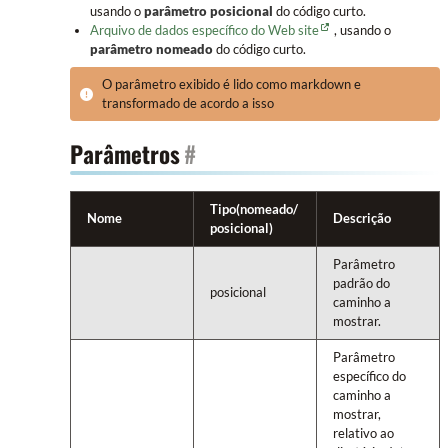
usando o
parâmetro posicional
do código curto.
Arquivo de dados específico do Web site
, usando o
parâmetro nomeado
do código curto.
O parâmetro exibido é lido como markdown e
transformado de acordo a isso
Parâmetros
#
Tipo(nomeado/
Nome
Descrição
posicional)
Parâmetro
padrão do
posicional
caminho a
mostrar.
Parâmetro
específico do
caminho a
mostrar,
relativo ao