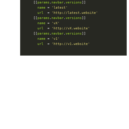
  [[
params
.
navbar
.
versions
name
 = 
'latest'
url
  = 
'http://latest.website'
  [[
params
.
navbar
.
versions
name
 = 
'vX'
url
  = 
'http://vX.website'
  [[
params
.
navbar
.
versions
name
 = 
'v1'
url
  = 
'http://v1.website'