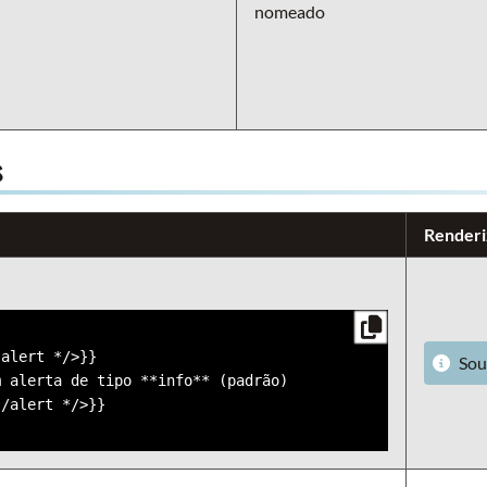
nomeado
s
Renderi
alert */>}}

Sou
 alerta de tipo **info** (padrão)
