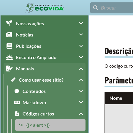
Nossas ações
Notícias
Publicações
Descriçã
Encontro Ampliado
O código cur
Manuais
Parâmet
Como usar esse sitio?
Conteúdos
Nome
Markdown
Códigos curtos
{{< alert >}}