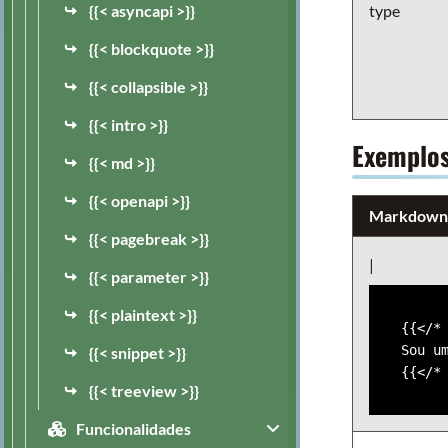
{{< asyncapi >}}
type
{{< blockquote >}}
{{< collapsible >}}
{{< intro >}}
Exemplo
{{< md >}}
{{< openapi >}}
Markdown
{{< pagebreak >}}
|
{{< parameter >}}
{{< plaintext >}}
{{</* 
Sou um
{{< snippet >}}
{{< treeview >}}
Funcionalidades