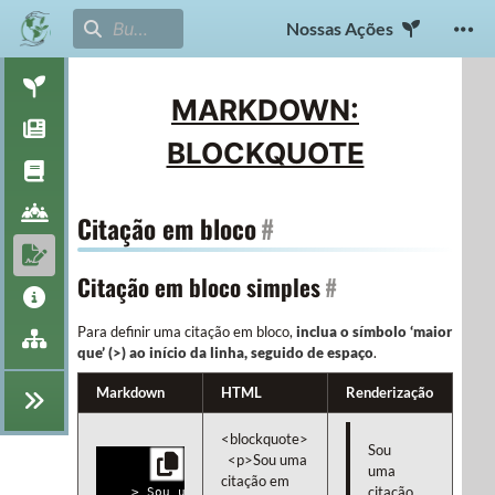
Nossas Ações
MARKDOWN:
BLOCKQUOTE
Citação em bloco
#
Citação em bloco simples
#
Para definir uma citação em bloco,
inclua o símbolo ‘maior
que’ (>) ao início da linha, seguido de espaço
.
Markdown
HTML
Renderização
<blockquote>

Sou
  <p>Sou uma 
uma
citação em 
citação