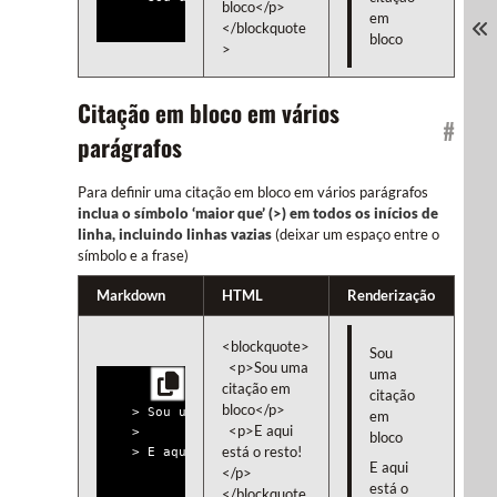
bloco</p>

em
</blockquote
bloco
>
Citação em bloco em vários
#
parágrafos
Para definir uma citação em bloco em vários parágrafos
inclua o símbolo ‘maior que’ (>) em todos os inícios de
linha, incluindo linhas vazias
(deixar um espaço entre o
símbolo e a frase)
Markdown
HTML
Renderização
<blockquote>

Sou
  <p>Sou uma 
uma
citação em 
citação
bloco</p>

> Sou uma citação em bloco!

em
  <p>E aqui 
>

bloco
está o resto!
E aqui
</p>

está o
</blockquote