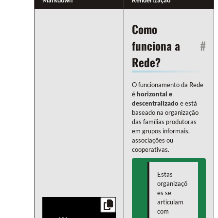
Markdown
Renderização
Como
funciona a
#
Rede?
O funcionamento da Rede
é
horizontal e
descentralizado
e está
baseado na organização
das famílias produtoras
em grupos informais,
associações ou
cooperativas.
Estas
organizaçõ
es se
articulam
com
---
