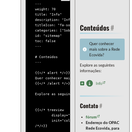
---

weight: 70

title: "Info"

description: "Informações sobre a Rede Ecovida"

Conteúdos
#
titleIcon: "fa-solid fa-circle-info"

categories: ["Sobre"]

id: "sitemap"

toc: false

Quer conhecer
---

mais sobre a Rede
Ecovida?
# Conteúdos

---

Explore as seguintes
informações:
{{</* alert */>}}

Quer conhecer mais sobre a Rede Ecovida?

Info
{{</* /alert */>}}

Explore as seguintes informações:

Contato
#
{{</* treeview

	display="tree"

fórum
	init="collapse"

Endereço do OPAC
/*/>}}

Rede Ecovida, para