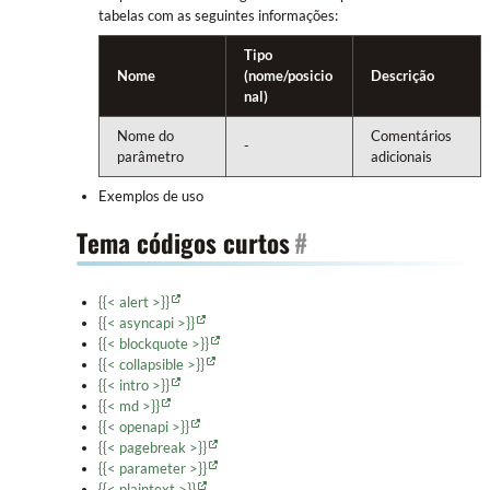
tabelas com as seguintes informações:
Tipo
Nome
(nome/posicio
Descrição
nal)
Nome do
Comentários
-
parâmetro
adicionais
Exemplos de uso
Tema códigos curtos
#
{{< alert >}}
{{< asyncapi >}}
{{< blockquote >}}
{{< collapsible >}}
{{< intro >}}
{{< md >}}
{{< openapi >}}
{{< pagebreak >}}
{{< parameter >}}
{{< plaintext >}}