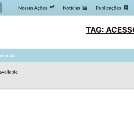
Nossas Ações
Notícias
Publicações
TAG: ACESS
rências
available